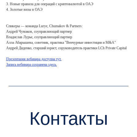
3. Новые правила для операций с криптовалютой в ОАЭ
4. Золотые визы в ОАЭ
Спикеры — команда Lurye, Chumakov & Partners:
Андрей Чумаков, соуправляющий партнер
Владислав Лурье, соуправляющий партнер
Контакты
Алла Абарышева, советник, практика "Венчурные инвестиции и M&A"
Андрей Диденко, старший юрист, соруководитель практики LCh Private Capital
Презентация вебинара доступна тут.
+7 (495) 255 33 50
Запись вебинара сохранена здесь.
open@lch.legal
г. Москва, Бизнес-центр «Грузинка 30»,
Большая Грузинская ул., д. 30А, с.1.
Мы всегда готовы к общению с
медиа
.
Контакт пресс-службы:
marketing@lch.legal
Связаться с нами