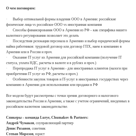
О чем поговорим:
· Выбор оптимальной формы владения ООО в Армении: российские
физические лица vs российское ООО vs иностранная компания
· Способы финансирования ООО в Армении из РФ – как специфика нашего
валютного регулирования позволяет это делать
· Последствия релокации персонала в Армению и выбор юридической формы
найма работников: трудовой договор или договор ГПХ, наем в компанию в
Армении или в России и проч.
· Оказание IT услуг из Армении для российской компании (получение IT
статуса, уплата НДС, расчеты в валюте и в рублях и проч.)
· Перепродажа IT услуг в Армении - для иностранных клиентов (налоги при
приобретении IT услуг из РФ, расчеты и проч.)
· Особенности закупок товаров и IT-услуг в иностранных государствах через
компанию в Армении для использования или продажи в РФ
Все модели будут рассмотрены с точки зрения договорного и налогового
законодательства России и Армении, а также с учетом ограничений, введенных в
российском валютном законодательстве.
Спикеры – команда Lurye, Chumakov & Partners:
Контакты
Андрей Чумаков
, соуправляющий партнер
Денис Рязанов
, советник
Степан Морозов
, юрист