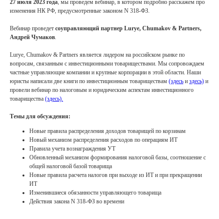
27 июля 2023 года
, мы проведем вебинар, в котором подробно расскажем про
изменения НК РФ, предусмотренные законом N 318-ФЗ.
Вебинар проведет
соуправляющий партнер Lurye, Chumakov & Partners,
Андрей Чумаков
.
Lurye, Chumakov & Partners является лидером на российском рынке по
вопросам, связанным с инвестиционными товариществами. Мы сопровождаем
частные управляющие компании и крупные корпорации в этой области. Наши
юристы написали две книги по инвестиционным товариществам
(здесь
и
здесь)
и
провели вебинар по налоговым и юридическим аспектам инвестиционного
товарищества
(здесь).
Темы для обсуждения:
Новые правила распределения доходов товарищей по корзинам
Новый механизм распределения расходов по операциям ИТ
Правила учета вознаграждения УТ
Обновленный механизм формирования налоговой базы, соотношение с
общей налоговой базой товарища
Контакты
Новые правила расчета налогов при выходе из ИТ и при прекращении
ИТ
Изменившиеся обязанности управляющего товарища
Действия закона N 318-ФЗ во времени
+7 (495) 255 33 50
open@lch.legal