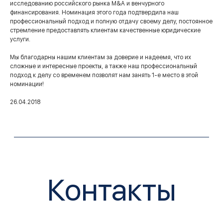
исследованию российского рынка M&A и венчурного
финансирования. Номинация этого года подтвердила наш
профессиональный подход и полную отдачу своему делу, постоянное
стремление предоставлять клиентам качественные юридические
услуги.
Мы благодарны нашим клиентам за доверие и надеемя, что их
Контакты
сложные и интересные проекты, а также наш профессиональный
подход к делу со временем позволят нам занять 1-е место в этой
номинации!
+7 (495) 255 33 50
26.04.2018
open@lch.legal
г. Москва, Бизнес-центр «Грузинка 30»,
Большая Грузинская ул., д. 30А, с.1.
Мы всегда готовы к общению с
медиа
.
Контакт пресс-службы:
marketing@lch.legal
Связаться с нами