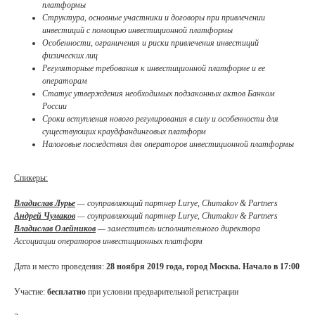
платформы
Структура, основные участники и договоры при привлечении
инвестиций с помощью инвестиционной платформы
Особенности, ограничения и риски привлечения инвестиций
физических лиц
Регуляторные требования к инвестиционной платформе и ее
операторам
Статус утверждения необходимых подзаконных актов Банком
России
Сроки вступления нового регулирования в силу и особенности для
существующих краудфандинговых платформ
Налоговые последствия для операторов инвестиционной платформы
Спикеры:
Владислав Лурье
— соуправляющий партнер Lurye, Chumakov & Partners
Андрей Чумаков
— соуправляющий партнер Lurye, Chumakov & Partners
Владислав Олейников
— заместитель исполнительного директора
Контакты
Ассоциации операторов инвестиционных платформ
Дата и место проведения:
28 ноября 2019 года, город Москва. Начало в 17:00
+7 (495) 255 33 50
Участие:
бесплатно
при условии предварительной регистрации
open@lch.legal