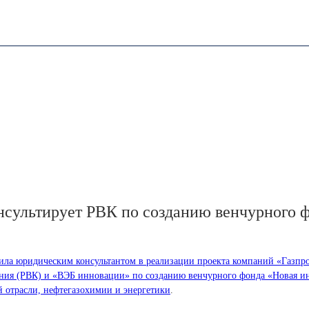
онсультирует РВК по созданию венчурного 
ила юридическим консультантом в реализации проекта компаний «Газпр
ания (РВК) и «ВЭБ инновации» по созданию венчурного фонда «Новая ин
й отрасли, нефтегазохимии и энергетики
.