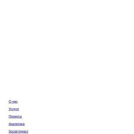
с
Юридическая инф
Политика конфиде
ги
екты
итика
al Impact
акты
Сайт сделан в
Norma 