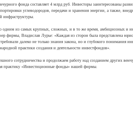
нчурного фонда составляет 4 млрд руб. Инвесторы заинтересованы разви
спортировки углеводородов, передачи и хранения энергии, а также, внед
й инфраструктуры.
о одним из самых крупных, сложных, и в то же время, амбициозных и и
ер фирмы, Владислав Лурье: «Каждая из сторон была представлена юрис
требовали далеко не только знания закона, но и глубокого понимания и
ународной практики создания и деятельности инвестфондов».
ешного сотрудничества и продолжаем работу над созданием других венч
вая практику «Инвестиционные фонды» нашей фирмы.
 (495) 255 33 50
г. Москва, Бизн
Большая Грузинс
pen@lch.legal