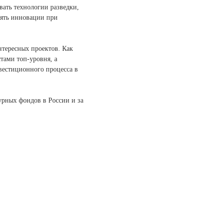
вать технологии разведки,
рять инновации при
нтересных проектов. Как
тами топ-уровня, а
нвестиционного процесса в
урных фондов в России и за
ес-центр «Грузинка 30»,
кая ул., д. 30А, с.1.