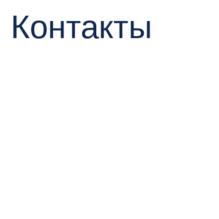
Мы в
Конт
mark