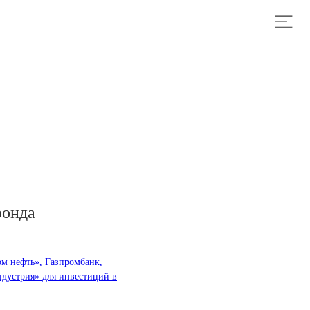
фонда
ом нефть», Газпромбанк,
дустрия» для инвестиций в