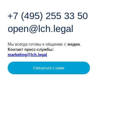
сегда готовы к общению с
медиа
.
акт пресс-службы:
eting@lch.legal
Связаться с нами