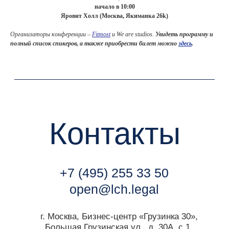
начало в 10:00
Яровит Холл (Москва, Якиманка 26k)
Контакты
Организаторы конференции –
Fitmost
и We are studios.
Увидеть программу и
полный список спикеров, а также приобрести билет можно
здесь
.
+7 (495) 255 33 50
open@lch.legal
г. Москва, Бизнес-центр «Грузинка 30»,
Большая Грузинская ул., д. 30А, с.1.
Мы всегда готовы к общению с
медиа
.
Контакт пресс-службы:
marketing@lch.legal
Связаться с нами