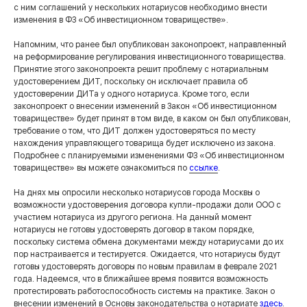
с ним соглашений у нескольких нотариусов необходимо внести
изменения в ФЗ «Об инвестиционном товариществе».
Напомним, что ранее был опубликован законопроект, направленный
Контакты
на реформирование регулирования инвестиционного товарищества.
Принятие этого законопроекта решит проблему с нотариальным
удостоверением ДИТ, поскольку он исключает правила об
+7 (495) 255 33 50
удостоверении ДИТа у одного нотариуса. Кроме того, если
законопроект о внесении изменений в Закон «Об инвестиционном
open@lch.legal
товариществе» будет принят в том виде, в каком он был опубликован,
требование о том, что ДИТ должен удостоверяться по месту
г. Москва, Бизнес-центр «Грузинка 30»,
нахождения управляющего товарища будет исключено из закона.
Большая Грузинская ул., д. 30А, с.1.
Подробнее с планируемыми изменениями ФЗ «Об инвестиционном
Мы всегда готовы к общению с
.
медиа
товариществе» вы можете ознакомиться по
ссылке
.
Контакт пресс-службы:
marketing@lch.legal
На днях мы опросили несколько нотариусов города Москвы о
возможности удостоверения договора купли-продажи доли ООО с
Связаться с нами
участием нотариуса из другого региона. На данный момент
нотариусы не готовы удостоверять договор в таком порядке,
поскольку система обмена документами между нотариусами до их
пор настраивается и тестируется. Ожидается, что нотариусы будут
готовы удостоверять договоры по новым правилам в феврале 2021
года. Надеемся, что в ближайшее время появится возможность
протестировать работоспособность системы на практике. Закон о
внесении изменений в Основы законодательства о нотариате
здесь
.