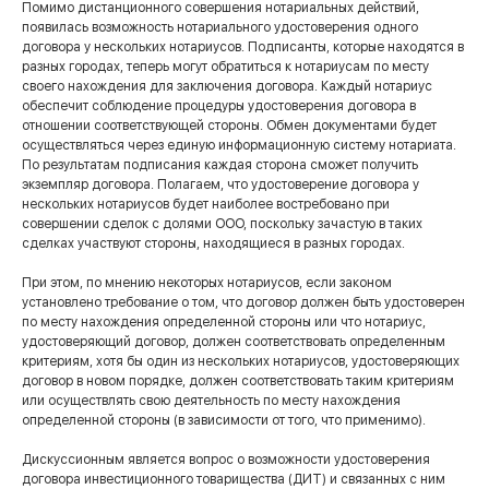
Помимо дистанционного совершения нотариальных действий,
появилась возможность нотариального удостоверения одного
договора у нескольких нотариусов. Подписанты, которые находятся в
разных городах, теперь могут обратиться к нотариусам по месту
своего нахождения для заключения договора. Каждый нотариус
обеспечит соблюдение процедуры удостоверения договора в
отношении соответствующей стороны. Обмен документами будет
осуществляться через единую информационную систему нотариата.
По результатам подписания каждая сторона сможет получить
экземпляр договора. Полагаем, что удостоверение договора у
нескольких нотариусов будет наиболее востребовано при
совершении сделок с долями ООО, поскольку зачастую в таких
сделках участвуют стороны, находящиеся в разных городах.
При этом, по мнению некоторых нотариусов, если законом
установлено требование о том, что договор должен быть удостоверен
по месту нахождения определенной стороны или что нотариус,
удостоверяющий договор, должен соответствовать определенным
критериям, хотя бы один из нескольких нотариусов, удостоверяющих
договор в новом порядке, должен соответствовать таким критериям
или осуществлять свою деятельность по месту нахождения
определенной стороны (в зависимости от того, что применимо).
Дискуссионным является вопрос о возможности удостоверения
договора инвестиционного товарищества (ДИТ) и связанных с ним