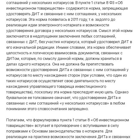
соглашений у нескольких нотариусов. В пункте 1 статьи 8 ФЗ «Об
инвестиционном товариществе» содержится норма, запрещающая
удостоверять ДИТ и связанные с ним соглашения, у нескольких
нотариусов. Эта норма появилась в 2011 году, т.е. задолго до
реализации идеи электронного нотариата и возможности
удостоверения договора у нескольких нотариусов. Смысл этой нормы
заключается в недопущении заключения любых соглашений,
связанных с ДИТ, без участия нотариуса, который удостоверил ДИТ в
его изначальной редакции. Иными словами, эта норма обеспечивает
целостность и логическую взаимосвязь документов, связанных с
ДИТом, которые, по смыслу данной нормы, должны храниться в
делах одного нотариуса. Она не должна бы препятствовать
возможности удостоверения ДИТа и связанных с ним соглашений у
нотариусов по месту нахождения сторон (при условии, что один из
таких нотариусов осуществляет свою деятельность по месту
нахождения управляющего товарища инвестиционного
товарищества), поскольку эта норма преследует иную цель. Однако
буквальное ее толкование означает, что удостоверение ДИТа и
связанных с ним соглашений «у нескольких нотариусов» в любом
понимании этого словосочетания запрещено.
Полагаем, что формулировка пункта 1 статьи 8 «Об инвестиционном
товариществе» вступает в противоречие с вступившими в силу
поправками к Основам законодательства о нотариате. Для
реализации на практике возможности заключения ДИТа и связанных