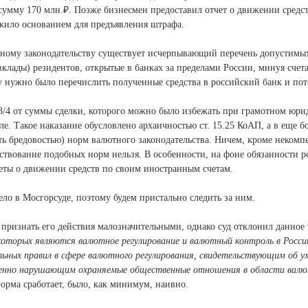
умму 170 млн.₽. Позже бизнесмен предоставил отчет о движении средст
ужило основанием для предъявления штрафа.
ному законодательству существует исчерпывающий перечень допустимых
вклады) резидентов, открытые в банках за пределами России, минуя сче
ну нужно было перечислить полученные средства в российский банк и по
3/4 от суммы сделки, которого можно было избежать при грамотном юр
иле. Такое наказание обусловлено архаичностью ст. 15.25 КоАП, а в еще 
ать бредовостью) норм валютного законодательства. Ничем, кроме некомп
ствование подобных норм нельзя. В особенности, на фоне обязанности 
четы о движении средств по своим иностранным счетам.
ло в Мосгорсуде, поэтому будем пристально следить за ним.
 признать его действия малозначительными, однако суд отклонил данное 
оторых являются валютное регулирование и валютный контроль в Росси
ьных правил в сфере валютного регулирования, свидетельствующим об 
венно нарушающим охраняемые общественные отношения в области валю
 норма сработает, было, как минимум, наивно.