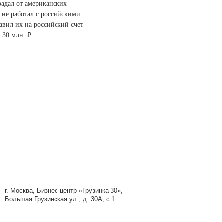
радал от американских
е не работал с российскими
авил их на российский счет
 30 млн. ₽.
ес-центр «Грузинка 30»,
кая ул., д. 30А, с.1.