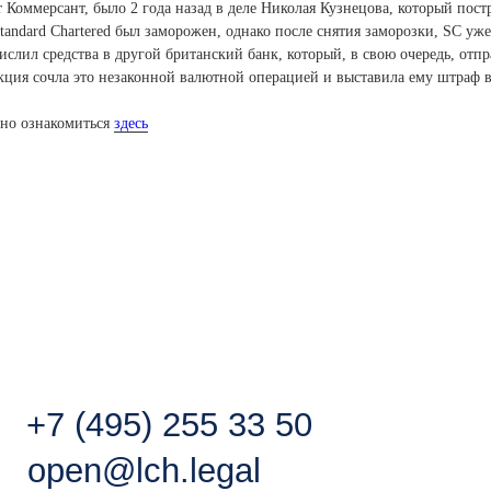
 Коммерсант, было 2 года назад в деле Николая Кузнецова, который пост
Standard Chartered был заморожен, однако после снятия заморозки, SC уж
слил средства в другой британский банк, который, в свою очередь, отпр
кция сочла это незаконной валютной операцией и выставила ему штраф в
жно ознакомиться
здесь
 (495) 255 33 50
г. Москва, Бизн
Большая Грузинс
pen@lch.legal
сегда готовы к общению с
медиа
.
акт пресс-службы:
eting@lch.legal
Связаться с нами