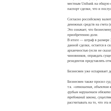
местным Unibank на общую с
паспорт сделки, что и посл
Согласно российскому валют
денежных средств на счета (
Это означает, что бизнесме
приобретению доли.
В итоге — штраф в размере 
данной сделки, остается в с
архаичностью (если не сказ
чиновников, оправдать суще
резидентов представлять от
Бизнесмен уже оспаривает де
Бизнесмен также просил суд
т.к.
«отношения, объектом к
грубым нарушением обязател
требований закона, сущест
рассчитывать на то, что эта