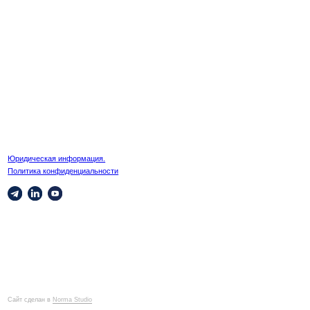
ормация.
нциальности
Studio