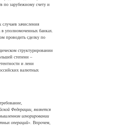
в по зарубежному счету и
 случаев зачисления
та в уполномоченных банках.
том проводить сделку по
идическом структурировании
большей степени –
етентности и лени
российских валютных
требование,
йской Федерации, является
умышленном игнорировании
тных операций»
. Впрочем,