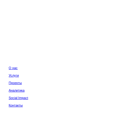
с
Юридическая инф
Политика конфиде
ги
екты
итика
al Impact
акты
Сайт сделан в
Norma 