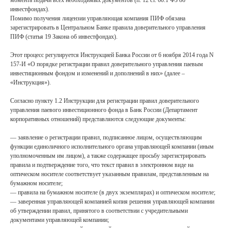
момента подачи всех необходимых документов (п. 12 ст. 60.1 ФЗ об
инвестфондах).
Помимо получения лицензии управляющая компания ПИФ обязана
зарегистрировать в Центральном Банке правила доверительного управления
ПИФ (статья 19 Закона об инвестфондах).
Этот процесс регулируется Инструкцией Банка России от 6 ноября 2014 года N
157-И «О порядке регистрации правил доверительного управления паевым
инвестиционным фондом и изменений и дополнений в них» (далее –
«Инструкция»).
Согласно пункту 1.2 Инструкции для регистрации правил доверительного
управления паевого инвестиционного фонда в Банк России (Департамент
корпоративных отношений) представляются следующие документы:
— заявление о регистрации правил, подписанное лицом, осуществляющим
функции единоличного исполнительного органа управляющей компании (иным
уполномоченным им лицом), а также содержащее просьбу зарегистрировать
правила и подтверждение того, что текст правил в электронном виде на
оптическом носителе соответствует указанным правилам, представленным на
бумажном носителе;
— правила на бумажном носителе (в двух экземплярах) и оптическом носителе;
— заверенная управляющей компанией копия решения управляющей компании
об утверждении правил, принятого в соответствии с учредительными
документами управляющей компании;