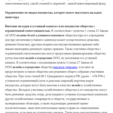
ответственностью), самой сложной и затратной – паевой инвестиционный фонд.
Ограничения по видам имущества, которое может выступать вкладом
инвестора
Внесение вкладов в уставный капитал или имущество общества с
ограниченной ответственностью.
В соответствии с пунктом 1 статьи 15 Закона
об ООО
оплата долей в уставном капитале
общества (при его учреждении
или при увеличении уставного капитала) может осуществляться деньгами,
ценными бумагами, другими вещами или имущественными правами либо
иными имеющими денежную оценку правами. Также участники общества с
ограниченной ответственностью могут предоставить финансирование обществу
путем внесения
вклада в имущество
ООО, не увеличивая его уставный
капитал. В соответствии с положениями пункта 3 статьи 27 Закона об
ООО
вклады в имущество
общества
вносятся деньгами
, если иное не
предусмотрено уставом общества или решением общего собрания участников
общества. При этом статьей 66.1 Гражданского кодекса РФ, (далее – «ГК РФ»)
установлен ограниченный (хотя и довольно широкий) перечень видов
имущества, которые могут быть внесены в качестве
вклада
в хозяйственное
общество. Вкладом участника хозяйственного общества в его имущество могут
быть денежные средства, вещи, доли (акции) в уставных (складочных) капиталах
других хозяйственных товариществ и обществ, государственные и
муниципальные облигации, а также подлежащие денежной оценке
исключительные, иные интеллектуальные права и права по лицензионным
договорам, если иное не установлено законом. Такие виды имущественных прав,