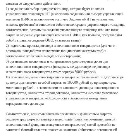
связаны со следующими действиями:
1) создание или выбор юридического лица, которое будет являться
управляющим товарищем ИТ (аналогично созданию или выбору управляющей
компании ПИФ, за исключением того, что Законом об ИТ не установлено
никаких требований в отношении собственных средств управляющего товарища,
соответственно, затраты на создание управляющего товарища намного ниже
затрат на создание управляющей компании ПИФ и, как правило, представляют
собой затраты на создание ООО, указанные выше);
2) подготовка проекта договора инвестиционного товарищества (для чего,
возможно, понадобится привлечение юридических консультантов) и
согласование его условий между всеми сторонами;
3) организация заключения и нотариального удостоверения договора
инвестиционного товарищества (нотариальное удостоверение договора
инвестиционного товарищества стоит порядка 50000 рублей).
На практике создание инвестиционного товарищества занимает от двух месяцев
до полугода и влечет за собой затраты от 100000 рублей до примерно трех
миллионов рублей – в зависимости от сложности договора инвестиционного
товарищества, количества сторон договора, количества и состава участников
управляющего товарища, необходимости в заключении между ними
корпоративного договора.
Соответственно, если сравнивать по временным и финансовым затратам
создание трех форм организации инвестиций (проектная компания, паевой
инвестиционный фонд, инвестиционное товарищество) самой простой и не
затратной формой является проектная компания (общество с ограниченной