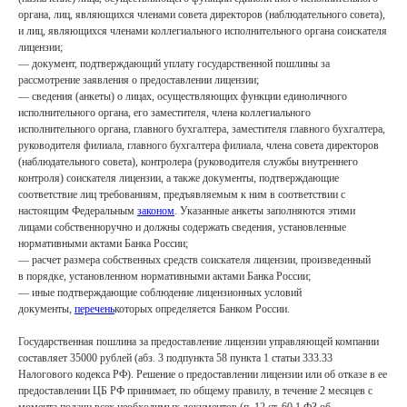
органа, лиц, являющихся членами совета директоров (наблюдательного совета),
и лиц, являющихся членами коллегиального исполнительного органа соискателя
лицензии;
— документ, подтверждающий уплату государственной пошлины за
рассмотрение заявления о предоставлении лицензии;
— сведения (анкеты) о лицах, осуществляющих функции единоличного
исполнительного органа, его заместителя, члена коллегиального
исполнительного органа, главного бухгалтера, заместителя главного бухгалтера,
руководителя филиала, главного бухгалтера филиала, члена совета директоров
(наблюдательного совета), контролера (руководителя службы внутреннего
контроля) соискателя лицензии, а также документы, подтверждающие
соответствие лиц требованиям, предъявляемым к ним в соответствии с
настоящим Федеральным
законом
. Указанные анкеты заполняются этими
лицами собственноручно и должны содержать сведения, установленные
нормативными актами Банка России;
— расчет размера собственных средств соискателя лицензии, произведенный
в порядке, установленном нормативными актами Банка России;
— иные подтверждающие соблюдение лицензионных условий
документы,
перечень
которых определяется Банком России.
Государственная пошлина за предоставление лицензии управляющей компании
составляет 35000 рублей (абз. 3 подпункта 58 пункта 1 статьи 333.33
Налогового кодекса РФ). Решение о предоставлении лицензии или об отказе в ее
предоставлении ЦБ РФ принимает, по общему правилу, в течение 2 месяцев с