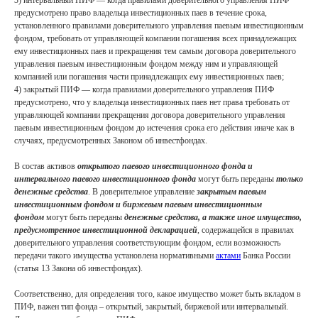
3) интервальный ПИФ — когда правилами доверительного управления ПИФ
предусмотрено право владельца инвестиционных паев в течение срока,
установленного правилами доверительного управления паевым инвестиционным
фондом, требовать от управляющей компании погашения всех принадлежащих
ему инвестиционных паев и прекращения тем самым договора доверительного
управления паевым инвестиционным фондом между ним и управляющей
компанией или погашения части принадлежащих ему инвестиционных паев;
4) закрытый ПИФ — когда правилами доверительного управления ПИФ
предусмотрено, что у владельца инвестиционных паев нет права требовать от
управляющей компании прекращения договора доверительного управления
паевым инвестиционным фондом до истечения срока его действия иначе как в
случаях, предусмотренных Законом об инвестфондах.
Контакты
В состав активов
открытого паевого инвестиционного фонда и
интервального паевого инвестиционного фонда
могут быть переданы
только
денежные средства
. В доверительное управление
закрытым паевым
инвестиционным фондом и биржевым паевым инвестиционным
+7 (495) 255 33 50
фондом
могут быть переданы
денежные средства,
а также иное имущество,
open@lch.legal
предусмотренное инвестиционной декларацией
, содержащейся в правилах
доверительного управления соответствующим фондом, если возможность
г. Москва, Бизнес-центр «Грузинка 30»,
передачи такого имущества установлена нормативными
актами
Банка России
Большая Грузинская ул., д. 30А, с.1.
(статья 13 Закона об инвестфондах).
Мы всегда готовы к общению с
медиа
.
Контакт пресс-службы:
Соответственно, для определения того, какое имущество может быть вкладом в
marketing@lch.legal
ПИФ, важен тип фонда – открытый, закрытый, биржевой или интервальный.