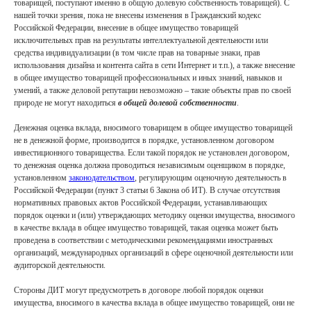
товарищей, поступают именно в общую долевую собственность товарищей). С
нашей точки зрения, пока не внесены изменения в Гражданский кодекс
Российской Федерации, внесение в общее имущество товарищей
LCH.LEGAL
исключительных прав на результаты интеллектуальной деятельности или
средства индивидуализации (в том числе прав на товарные знаки, прав
О нас
использования дизайна и контента сайта в сети Интернет и т.п.), а также внесение
в общее имущество товарищей профессиональных и иных знаний, навыков и
Услуги
умений, а также деловой репутации невозможно – такие объекты прав по своей
Проекты
природе не могут находиться
в общей долевой собственности
.
Аналитика
Денежная оценка вклада, вносимого товарищем в общее имущество товарищей
Social Impact
не в денежной форме, производится в порядке, установленном договором
инвестиционного товарищества. Если такой порядок не установлен договором,
Контакты
то денежная оценка должна проводиться независимым оценщиком в порядке,
установленном
законодательством
, регулирующим оценочную деятельность в
Российской Федерации (пункт 3 статьи 6 Закона об ИТ). В случае отсутствия
нормативных правовых актов Российской Федерации, устанавливающих
порядок оценки и (или) утверждающих методику оценки имущества, вносимого
в качестве вклада в общее имущество товарищей, такая оценка может быть
проведена в соответствии с методическими рекомендациями иностранных
организаций, международных организаций в сфере оценочной деятельности или
аудиторской деятельности.
Юридическая информация.
Политика конфиденциальности
Стороны ДИТ могут предусмотреть в договоре любой порядок оценки
имущества, вносимого в качества вклада в общее имущество товарищей, они не