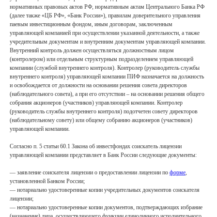
нормативных правовых актов РФ, нормативным актам Центрального Банка РФ
(далее также «ЦБ РФ», «Банк России»), правилам доверительного управления
паевым инвестиционным фондом, иным договорам, заключенным
управляющей компанией при осуществлении указанной деятельности, а также
учредительным документам и внутренним документам управляющей компании.
Внутренний контроль должен осуществляться должностным лицом
(контролером) или отдельным структурным подразделением управляющей
компании (службой внутреннего контроля). Контролер (руководитель службы
внутреннего контроля) управляющей компании ПИФ назначается на должность
и освобождается от должности на основании решения совета директоров
(наблюдательного совета), а при его отсутствии – на основании решения общего
собрания акционеров (участников) управляющей компании. Контролер
(руководитель службы внутреннего контроля) подотчетен совету директоров
(наблюдательному совету) или общему собранию акционеров (участников)
управляющей компании.
Согласно п. 5 статьи 60.1 Закона об инвестфондах соискатель лицензии
управляющей компании представляет в Банк России следующие документы:
— заявление соискателя лицензии о предоставлении лицензии по
форме
,
установленной Банком России;
— нотариально удостоверенные копии учредительных документов соискателя
лицензии;
— нотариально удостоверенные копии документов, подтверждающих избрание
(назначение) лица, осуществляющего функции единоличного исполнительного