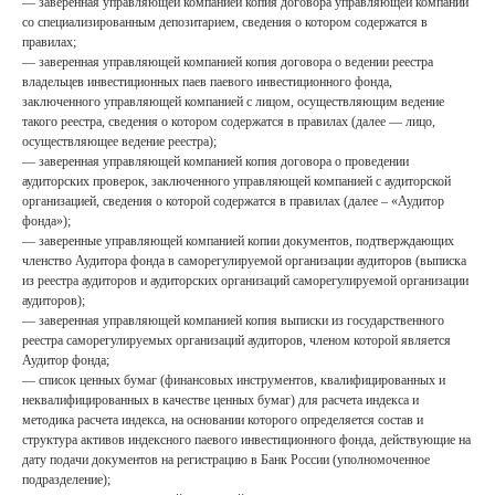
— заверенная управляющей компанией копия договора управляющей компании
со специализированным депозитарием, сведения о котором содержатся в
правилах;
— заверенная управляющей компанией копия договора о ведении реестра
владельцев инвестиционных паев паевого инвестиционного фонда,
заключенного управляющей компанией с лицом, осуществляющим ведение
такого реестра, сведения о котором содержатся в правилах (далее — лицо,
осуществляющее ведение реестра);
— заверенная управляющей компанией копия договора о проведении
аудиторских проверок, заключенного управляющей компанией с аудиторской
организацией, сведения о которой содержатся в правилах (далее – «Аудитор
фонда»);
— заверенные управляющей компанией копии документов, подтверждающих
членство Аудитора фонда в саморегулируемой организации аудиторов (выписка
из реестра аудиторов и аудиторских организаций саморегулируемой организации
аудиторов);
— заверенная управляющей компанией копия выписки из государственного
реестра саморегулируемых организаций аудиторов, членом которой является
Аудитор фонда;
— список ценных бумаг (финансовых инструментов, квалифицированных и
неквалифицированных в качестве ценных бумаг) для расчета индекса и
методика расчета индекса, на основании которого определяется состав и
структура активов индексного паевого инвестиционного фонда, действующие на
дату подачи документов на регистрацию в Банк России (уполномоченное
подразделение);