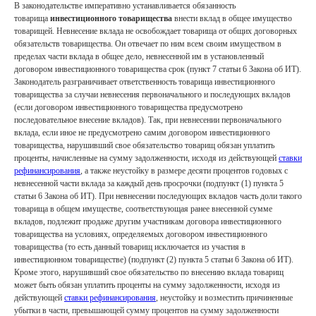
В законодательстве императивно устанавливается обязанность
товарища
инвестиционного товарищества
внести вклад в общее имущество
товарищей. Невнесение вклада не освобождает товарища от общих договорных
обязательств товарищества. Он отвечает по ним всем своим имуществом в
пределах части вклада в общее дело, невнесенной им в установленный
договором инвестиционного товарищества срок (пункт 7 статьи 6 Закона об ИТ).
Законодатель разграничивает ответственность товарища инвестиционного
товарищества за случаи невнесения первоначального и последующих вкладов
(если договором инвестиционного товарищества предусмотрено
последовательное внесение вкладов). Так, при невнесении первоначального
вклада, если иное не предусмотрено самим договором инвестиционного
товарищества, нарушивший свое обязательство товарищ обязан уплатить
проценты, начисленные на сумму задолженности, исходя из действующей
ставки
рефинансирования
, а также неустойку в размере десяти процентов годовых с
невнесенной части вклада за каждый день просрочки (подпункт (1) пункта 5
статьи 6 Закона об ИТ). При невнесении последующих вкладов часть доли такого
товарища в общем имуществе, соответствующая ранее внесенной сумме
вкладов, подлежит продаже другим участникам договора инвестиционного
товарищества на условиях, определяемых договором инвестиционного
товарищества (то есть данный товарищ исключается из участия в
инвестиционном товариществе) (подпункт (2) пункта 5 статьи 6 Закона об ИТ).
Кроме этого, нарушивший свое обязательство по внесению вклада товарищ
может быть обязан уплатить проценты на сумму задолженности, исходя из
действующей
ставки рефинансирования
, неустойку и возместить причиненные
убытки в части, превышающей сумму процентов на сумму задолженности