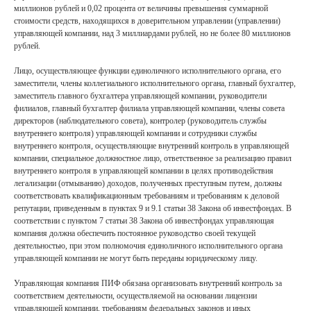
миллионов рублей и 0,02 процента от величины превышения суммарной
стоимости средств, находящихся в доверительном управлении (управлении)
управляющей компании, над 3 миллиардами рублей, но не более 80 миллионов
рублей.
Лицо, осуществляющее функции единоличного исполнительного органа, его
заместители, члены коллегиального исполнительного органа, главный бухгалтер,
заместитель главного бухгалтера управляющей компании, руководители
филиалов, главный бухгалтер филиала управляющей компании, члены совета
директоров (наблюдательного совета), контролер (руководитель службы
внутреннего контроля) управляющей компании и сотрудники службы
внутреннего контроля, осуществляющие внутренний контроль в управляющей
компании, специальное должностное лицо, ответственное за реализацию правил
внутреннего контроля в управляющей компании в целях противодействия
легализации (отмыванию) доходов, полученных преступным путем, должны
соответствовать квалификационным требованиям и требованиям к деловой
репутации, приведенным в пунктах 9 и 9.1 статьи 38 Закона об инвестфондах. В
соответствии с пунктом 7 статьи 38 Закона об инвестфондах управляющая
компания должна обеспечить постоянное руководство своей текущей
деятельностью, при этом полномочия единоличного исполнительного органа
управляющей компании не могут быть переданы юридическому лицу.
Управляющая компания ПИФ обязана организовать внутренний контроль за
соответствием деятельности, осуществляемой на основании лицензии
управляющей компании, требованиям федеральных законов и иных