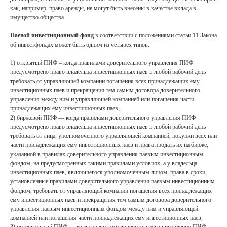
как, например, право аренды, не могут быть внесены в качестве вклада в
имущество общества.
Паевой инвестиционный фонд
в соответствии с положениями статьи 11 Закона
об инвестфондах может быть одним из четырех типов:
1) открытый ПИФ – когда правилами доверительного управления ПИФ
предусмотрено право владельца инвестиционных паев в любой рабочий день
требовать от управляющей компании погашения всех принадлежащих ему
инвестиционных паев и прекращения тем самым договора доверительного
управления между ним и управляющей компанией или погашения части
принадлежащих ему инвестиционных паев;
2) биржевой ПИФ — когда правилами доверительного управления ПИФ
предусмотрено право владельца инвестиционных паев в любой рабочий день
требовать от лица, уполномоченного управляющей компанией, покупки всех или
части принадлежащих ему инвестиционных паев и права продать их на бирже,
указанной в правилах доверительного управления паевым инвестиционным
фондом, на предусмотренных такими правилами условиях, а у владельца
инвестиционных паев, являющегося уполномоченным лицом, права в сроки,
установленные правилами доверительного управления паевым инвестиционным
фондом, требовать от управляющей компании погашения всех принадлежащих
ему инвестиционных паев и прекращения тем самым договора доверительного
управления паевым инвестиционным фондом между ним и управляющей
компанией или погашения части принадлежащих ему инвестиционных паев;