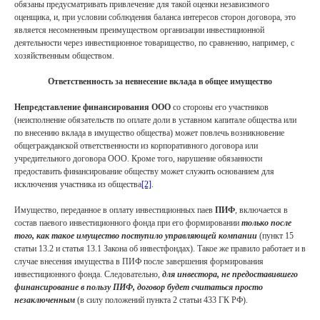
Сайт сделан в
Norma Studio
обязаны предусматривать привлечение для такой оценки независимого
оценщика, и, при условии соблюдения баланса интересов сторон договора, это
является несомненным преимуществом организации инвестиционной
деятельности через инвестиционное товарищество, по сравнению, например, с
хозяйственным обществом.
Ответственность за невнесение вклада в общее имущество
Непредставление финансирования ООО
со стороны его участников
(неисполнение обязательств по оплате доли в уставном капитале общества или
по внесению вклада в имущество общества) может повлечь возникновение
общегражданской ответственности из корпоративного договора или
учредительного договора ООО. Кроме того, нарушение обязанности
предоставить финансирование обществу может служить основанием для
исключения участника из общества
[2]
.
Имущество, переданное в оплату инвестиционных паев
ПИФ
, включается в
состав паевого инвестиционного фонда при его формировании
только после
того, как такое имущество поступило управляющей компании
(пункт 15
статьи 13.2 и статья 13.1 Закона об инвестфондах). Такое же правило работает и в
случае внесения имущества в ПИФ после завершения формирования
инвестиционного фонда. Следовательно,
для инвестора, не предоставившего
финансирование в пользу ПИФ, договор будет считаться просто
незаключенным
(в силу положений пункта 2 статьи 433 ГК РФ).