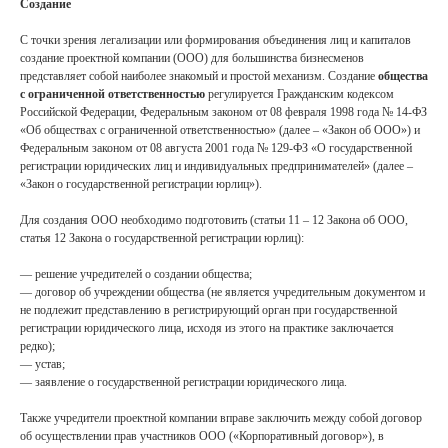
Создание
С точки зрения легализации или формирования объединения лиц и капиталов
создание проектной компании (ООО) для большинства бизнесменов
представляет собой наиболее знакомый и простой механизм. Создание
общества
с ограниченной ответственностью
регулируется Гражданским кодексом
Российской Федерации, Федеральным законом от 08 февраля 1998 года № 14-ФЗ
«Об обществах с ограниченной ответственностью» (далее – «Закон об ООО») и
Федеральным законом от 08 августа 2001 года № 129-ФЗ «О государственной
регистрации юридических лиц и индивидуальных предпринимателей» (далее –
«Закон о государственной регистрации юрлиц»).
Для создания ООО необходимо подготовить (статьи 11 – 12 Закона об ООО,
статья 12 Закона о государственной регистрации юрлиц):
— решение учредителей о создании общества;
— договор об учреждении общества (не является учредительным документом и
не подлежит представлению в регистрирующий орган при государственной
регистрации юридического лица, исходя из этого на практике заключается
редко);
— устав;
— заявление о государственной регистрации юридического лица.
Также учредители проектной компании вправе заключить между собой договор
об осуществлении прав участников ООО («Корпоративный договор»), в