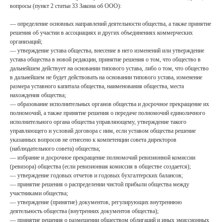
вопросы (пункт 2 статьи 33 Закона об ООО):
— определение основных направлений деятельности общества, а также принятие
решения об участии в ассоциациях и других объединениях коммерческих
организаций;
— утверждение устава общества, внесение в него изменений или утверждение
устава общества в новой редакции, принятие решения о том, что общество в
дальнейшем действует на основании типового устава, либо о том, что общество
в дальнейшем не будет действовать на основании типового устава, изменение
размера уставного капитала общества, наименования общества, места
нахождения общества;
— образование исполнительных органов общества и досрочное прекращение их
полномочий, а также принятие решения о передаче полномочий единоличного
исполнительного органа общества управляющему, утверждение такого
управляющего и условий договора с ним, если уставом общества решение
указанных вопросов не отнесено к компетенции совета директоров
(наблюдательного совета) общества;
— избрание и досрочное прекращение полномочий ревизионной комиссии
(ревизора) общества (если ревизионная комиссия в обществе создается);
— утверждение годовых отчетов и годовых бухгалтерских балансов;
— принятие решения о распределении чистой прибыли общества между
участниками общества;
— утверждение (принятие) документов, регулирующих внутреннюю
деятельность общества (внутренних документов общества);
— принятие решения о размещении обществом облигаций и иных эмиссионных