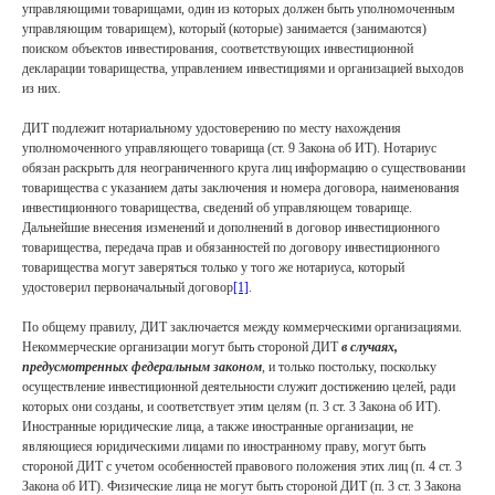
управляющими товарищами, один из которых должен быть уполномоченным
управляющим товарищем), который (которые) занимается (занимаются)
поиском объектов инвестирования, соответствующих инвестиционной
декларации товарищества, управлением инвестициями и организацией выходов
из них.
ДИТ подлежит нотариальному удостоверению по месту нахождения
уполномоченного управляющего товарища (ст. 9 Закона об ИТ). Нотариус
обязан раскрыть для неограниченного круга лиц информацию о существовании
товарищества с указанием даты заключения и номера договора, наименования
инвестиционного товарищества, сведений об управляющем товарище.
Дальнейшие внесения изменений и дополнений в договор инвестиционного
товарищества, передача прав и обязанностей по договору инвестиционного
товарищества могут заверяться только у того же нотариуса, который
удостоверил первоначальный договор
[1]
.
По общему правилу, ДИТ заключается между коммерческими организациями.
Некоммерческие организации могут быть стороной ДИТ
в случаях,
предусмотренных федеральным законом
, и только постольку, поскольку
осуществление инвестиционной деятельности служит достижению целей, ради
которых они созданы, и соответствует этим целям (п. 3 ст. 3 Закона об ИТ).
Иностранные юридические лица, а также иностранные организации, не
являющиеся юридическими лицами по иностранному праву, могут быть
стороной ДИТ с учетом особенностей правового положения этих лиц (п. 4 ст. 3
Закона об ИТ). Физические лица не могут быть стороной ДИТ (п. 3 ст. 3 Закона