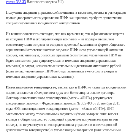
статьи 333.33
Налогового кодекса РФ).
Получение лицензии управляющей компании, а также подготовка и регистрация
правил доверительного управления ПИФ, как правило, требуют привлечения
специализированных юридических консультантов.
Из вышеизложенного очевидно, что как временные, так и финансовые затраты
на создание ПИФ и его управляющей компании – на порядок выше, чем
соответствующие затраты на создание проектной компании в форме общества с
ограниченной ответственностью: создание ПИФ и его управляющей компании
требует, как минимум, 6 месяцев времени (если только управлением ПИФ не
будет заниматься уже существующая и имеющая лицензию управляющая
компания) и затрат, исчисляемых несколькими десятками миллионов рублей
(если только управлением ПИФ не будет заниматься уже существующая и
имеющая лицензию управляющая компания).
Инвестиционное товарищество
, так же, как и ПИФ, не является юридическим
лицом, а является объединением двух или более лиц на основе договора.
Договор инвестиционного товарищества (далее – «ДИТ») регулируется
специальным законом – Федеральным законом № 335-ФЗ от 28 ноября 2011
года «Об инвестиционном товариществе» (далее – «Закон об ИТ»). ДИТ
заключается между товарищами-вкладчиками (теми, которые лишь вносят
вклады в общее имущество товарищей с расчетом получить возврат на эти
вклады, но не участвуют в непосредственном управлении инвестиционной
деятельностью товарищества) и управляющим товарищем (или несколькими