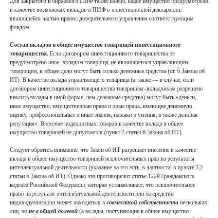
Для закрытого и биржевого ПИФ также важно, какое имущество предусмотрено
Связаться с нами
в качестве возможных вкладов в ПИФ в инвестиционной декларации,
являющейся частью правил доверительного управления соответствующим
фондом.
Состав вкладов в общее имущество товарищей инвестиционного
товарищества.
Если договором инвестиционного товарищества не
предусмотрено иное, вкладом товарища, не являющегося управляющим
товарищем, в общее дело могут быть только денежные средства (ст. 6 Закона об
ИТ). В качестве вклада управляющего товарища (а также — в случае, если
договором инвестиционного товарищества товарищам–вкладчикам разрешено
вносить вклады в иной форме, чем денежные средства) могут быть «деньги,
иное имущество, имущественные права и иные права, имеющие денежную
оценку, профессиональные и иные знания, навыки и умения, а также деловая
репутация». Внесение подакцизных товаров в качестве вклада в общее
имущество товарищей не допускается (пункт 2 статьи 6 Закона об ИТ).
Следует обратить внимание, что Закон об ИТ разрешает внесение в качестве
вклада в общее имущество товарищей исключительных прав на результаты
интеллектуальной деятельности (указание на это есть, в частности, в пункте 3.2
статьи 6 Закона об ИТ). Однако это противоречит статье 1229 Гражданского
кодекса Российской Федерации, которая устанавливает, что исключительное
право на результат интеллектуальной деятельности или на средство
индивидуализации может находиться в
совместной собственности
нескольких
лиц, но
не в общей долевой
(а вклады, поступающие в общее имущество