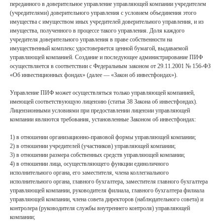
переданного в доверительное управление управляющей компании учредителем
(учредителями) доверительного управления с условием объединения этого
имущества с имуществом иных учредителей доверительного управления, и из
имущества, полученного в процессе такого управления. Доля каждого
учредителя доверительного управления в праве собственности на
имущественный комплекс удостоверяется ценной бумагой, выдаваемой
управляющей компанией. Создание и последующее администрирование ПИФ
осуществляется в соответствии с Федеральным законом от 29.11.2001 № 156-ФЗ
«Об инвестиционных фондах» (далее — «Закон об инвестфондах»).
Управление ПИФ может осуществляться только управляющей компанией,
имеющей соответствующую лицензию (статья 38 Закона об инвестфондах).
Лицензионными условиями при предоставлении лицензии управляющей
компании являются требования, установленные Законом об инвестфондах:
1) в отношении организационно-правовой формы управляющей компании;
2) в отношении учредителей (участников) управляющей компании;
3) в отношении размера собственных средств управляющей компании;
4) в отношении лица, осуществляющего функции единоличного
исполнительного органа, его заместителя, члена коллегиального
исполнительного органа, главного бухгалтера, заместителя главного бухгалтера
управляющей компании, руководителя филиала, главного бухгалтера филиала
управляющей компании, члена совета директоров (наблюдательного совета) и
контролера (руководителя службы внутреннего контроля) управляющей
компании;