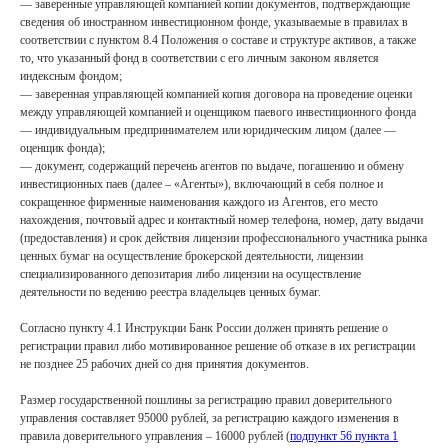
— заверенные управляющей компанией копии документов, подтверждающие
сведения об иностранном инвестиционном фонде, указываемые в правилах в
соответствии с пунктом 8.4 Положения о составе и структуре активов, а также
то, что указанный фонд в соответствии с его личным законом является
индексным фондом;
— заверенная управляющей компанией копия договора на проведение оценки
между управляющей компанией и оценщиком паевого инвестиционного фонда
— индивидуальным предпринимателем или юридическим лицом (далее —
оценщик фонда);
— документ, содержащий перечень агентов по выдаче, погашению и обмену
инвестиционных паев (далее – «Агенты»), включающий в себя полное и
сокращенное фирменные наименования каждого из Агентов, его место
нахождения, почтовый адрес и контактный номер телефона, номер, дату выдачи
(предоставления) и срок действия лицензии профессионального участника рынка
ценных бумаг на осуществление брокерской деятельности, лицензии
специализированного депозитария либо лицензии на осуществление
деятельности по ведению реестра владельцев ценных бумаг.
Согласно пункту 4.1 Инструкции Банк России должен принять решение о
регистрации правил либо мотивированное решение об отказе в их регистрации
не позднее 25 рабочих дней со дня принятия документов.
Размер государственной пошлины за регистрацию правил доверительного
управления составляет 95000 рублей, за регистрацию каждого изменения в
правила доверительного управления – 16000 рублей (
подпункт 56 пункта 1