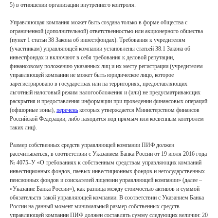
5) в отношении организации внутреннего контроля.
Управляющая компания может быть создана только в форме общества с
ограниченной (дополнительной) ответственностью или акционерного общества
(пункт 1 статьи 38 Закона об инвестфондах). Требования к учредителям
(участникам) управляющей компании установлены статьей 38.1 Закона об
инвестфондах и включают в себя требования к деловой репутации,
финансовому положению указанных лиц и их месту регистрации (учредителем
управляющей компании не может быть юридическое лицо, которое
зарегистрировано в государствах или на территориях, предоставляющих
льготный налоговый режим налогообложения и (или) не предусматривающих
раскрытия и предоставления информации при проведении финансовых операций
(офшорные зоны),
перечень
которых утверждается Министерством финансов
Российской Федерации, либо находится под прямым или косвенным контролем
таких лиц).
Размер собственных средств управляющей компании ПИФ должен
рассчитываться, в соответствии с Указанием Банка России от 19 июля 2016 года
№ 4075–У «О требованиях к собственным средствам управляющих компаний
инвестиционных фондов, паевых инвестиционных фондов и негосударственных
пенсионных фондов и соискателей лицензии управляющей компании» (далее –
«Указание Банка России»), как разница между стоимостью активов и суммой
обязательств такой управляющей компании. В соответствии с Указанием Банка
России на данный момент минимальный размер собственных средств
управляющей компании ПИФ должен составлять сумму следующих величин: 20