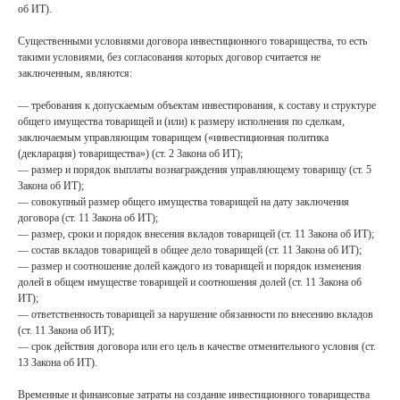
об ИТ).
Существенными условиями договора инвестиционного товарищества, то есть
такими условиями, без согласования которых договор считается не
заключенным, являются:
— требования к допускаемым объектам инвестирования, к составу и структуре
общего имущества товарищей и (или) к размеру исполнения по сделкам,
заключаемым управляющим товарищем («инвестиционная политика
(декларация) товарищества») (ст. 2 Закона об ИТ);
— размер и порядок выплаты вознаграждения управляющему товарищу (ст. 5
Закона об ИТ);
— совокупный размер общего имущества товарищей на дату заключения
договора (ст. 11 Закона об ИТ);
— размер, сроки и порядок внесения вкладов товарищей (ст. 11 Закона об ИТ);
— состав вкладов товарищей в общее дело товарищей (ст. 11 Закона об ИТ);
— размер и соотношение долей каждого из товарищей и порядок изменения
долей в общем имуществе товарищей и соотношения долей (ст. 11 Закона об
ИТ);
— ответственность товарищей за нарушение обязанности по внесению вкладов
(ст. 11 Закона об ИТ);
— срок действия договора или его цель в качестве отменительного условия (ст.
13 Закона об ИТ).
Временные и финансовые затраты на создание инвестиционного товарищества