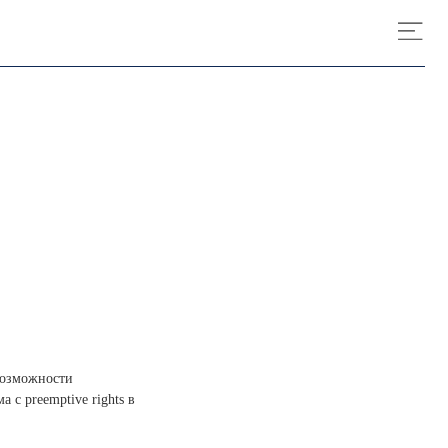
возможности
 с preemptive rights в