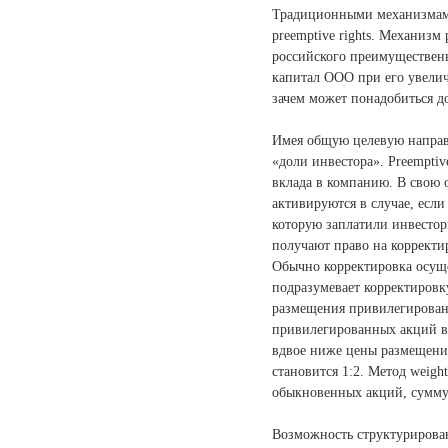
Традиционными механизмами 
preemptive rights. Механизм
российского преимущественн
капитал ООО при его увеличе
зачем может понадобиться д
Имея общую целевую направ
«доли инвестора». Preempti
вклада в компанию. В свою о
активируются в случае, есл
которую заплатили инвестор
получают право на коррект
Обычно корректировка осущест
подразумевает корректировк
размещения привилегирован
привилегированных акций в
вдвое ниже цены размещения
становится 1:2. Метод weigh
обыкновенных акций, сумму
Возможность структурировани