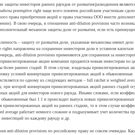
защиты инвесторов ранних раундов от размытия/разводнения являются ant
 работы preemptive right чаще всего понятен российским участникам сдело
ого права приобретения акций и права участника ООО внести дополнит
нии). В свою очередь, в отношении anti-dilution provisions часто возни
ополнительный механизм защиты доли от размытия, если есть преимуще
ленность – защиту от размытия доли, указанные механизмы имеют дело
ve rights направлены на сохранение инвестором доли в уставном капит
чередь, anti-dilution provisions применяются для сохранения за инвестор
и привилегированные акции компании продаются новым инвесторам по це
ы более ранних стадий. В этом случае, владельцы привилегированных ак
ировку условий конвертации привилегированных акций в обыкновенные.
вляется по одному из следующих методов – full ratchet и weighted averag
у, при которой конвертация привилегированных акций ранних стадий ос
ных акций для инвесторов нового раунда. Иными словами, если коэффи
 обыкновенные был 1:1 и происходит выпуск новых привилегированных
 привилегированных акций на ранних стадиях, то в этом случае коэфф
ted average работает немного сложнее и подразумевает учет количества 
 инвестиций по каждому раунду и др.
я anti-dilution provisions по российскому праву не совсем очевидна. Ка