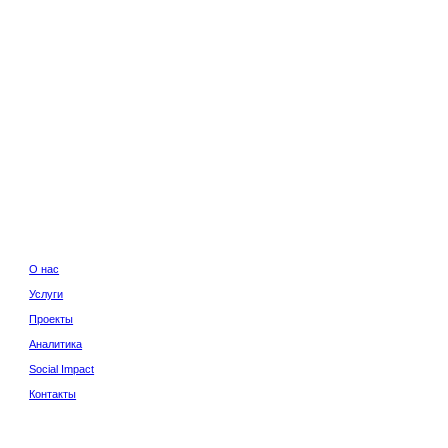
с
Юридическая инф
Политика конфиде
ги
екты
итика
al Impact
акты
Сайт сделан в
Norma 