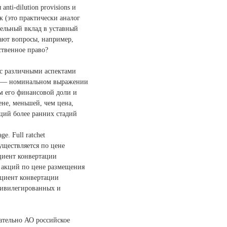
i-dilution provisions и
к (это практически аналог
ельный вклад в уставный
кают вопросы, например,
ственное право?
 с различными аспектами
але — номинальном выражении
ом его финансовой доли и
не, меньшей, чем цена,
ций более ранних стадий
e. Full ratchet
уществляется по цене
циент конвертации
 акций по цене размещения
ициент конвертации
привилегированных и
сательно АО российское