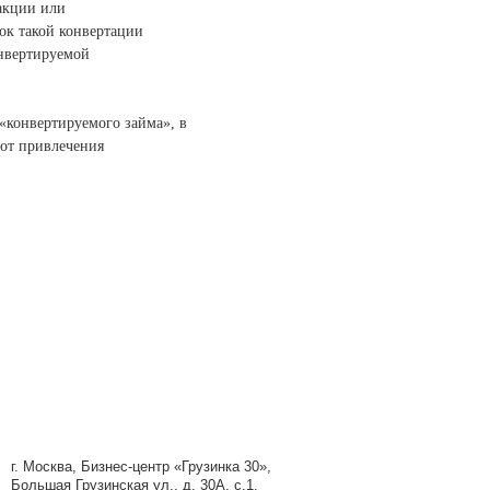
акции или
док такой конвертации
онвертируемой
 «конвертируемого займа», в
 от привлечения
ес-центр «Грузинка 30»,
кая ул., д. 30А, с.1.