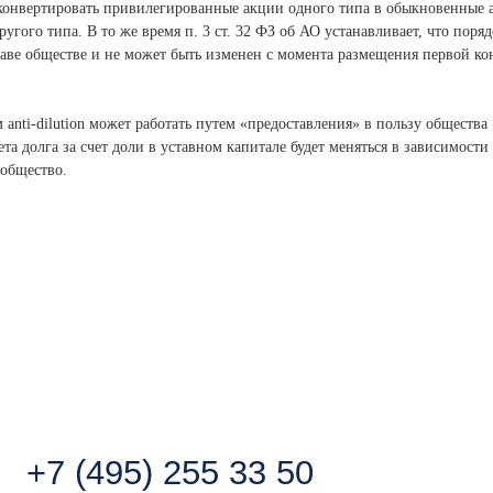
 конвертировать привилегированные акции одного типа в обыкновенные 
гого типа. В то же время п. 3 ст. 32 ФЗ об АО устанавливает, что поря
аве обществе и не может быть изменен с момента размещения первой к
nti-dilution может работать путем «предоставления» в пользу общества
ета долга за счет доли в уставном капитале будет меняться в зависимости
общество.
 (495) 255 33 50
г. Москва, Бизн
Большая Грузинс
pen@lch.legal
сегда готовы к общению с
медиа
.
акт пресс-службы:
eting@lch.legal
Связаться с нами