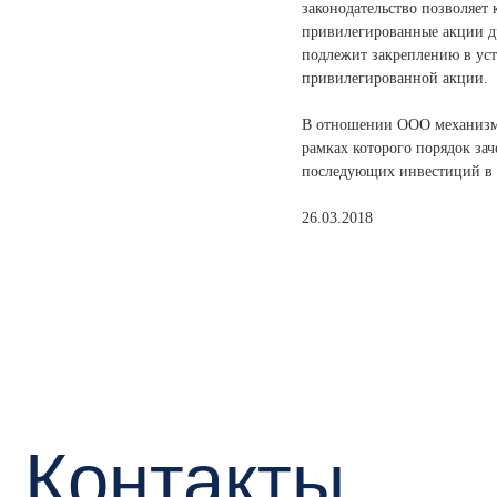
законодательство позволяет
привилегированные акции дру
подлежит закреплению в уст
привилегированной акции.
В отношении ООО механизм a
рамках которого порядок зач
последующих инвестиций в 
26.03.2018
Контакты
+7
o
Мы в
Конт
mark