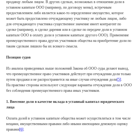
продавцу любым лицом. В других сделках, возможных в отношении доли в
уставном капитале ООО (например, по договору мены), встречным
предоставлением либо является какое-то определенное имущество, которое
может быть предоставлено отчуждающему участнику не любым лицом, либо
для отчуждающего участника существенное значение имеет контрагент по
сделке (например, в сделке дарения или в сделке по передаче доли в уставном
капитале ООО в оплату доли в уставном капитале другого ООО). Применение
преимущественного права других участников общества на приобретение доли по
таким сделкам лишило бы их всякого смысла.
Позиция судов
Из анализа приведенных выше положений Закона об ООО суды делают вывод,
что преимущественное право участников действует при отчуждении доли только
путем продажи и не распространяется на иные случаи отчуждения доли
[5]
.
На практике стороны используют следующие варианты отчуждения доли в ООО
без соблюдения преимущественного права иных участников.
1. Внесение доли в качестве вклада в уставный капитал юридического
лица
Оплата долей в уставном капитале общества может осуществляться в том числе
вещами, имущественными правами либо иными имеющими денежную оценку
правами
[6]
.