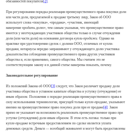
обязанностей покупателя
[2]
.
При регулировании порядка реализации преимущественного права покупки доли
или части доли, предлагаемой к продаже третьему лицу, Закон об ООО
использует слова «покупка», «продажа», «участник, имеющий
намерение
продать
долю», тем самым указывая, что преимущественное право
имеется у неотчуждающих участников общества только в случае отчуждения
доли (или части доли) на основании договора
купли-продажи
. Однако на
практике при удостоверении сделок с долями ООО, отличных от купли-
продажи, нотариусы нередко запрашивают у отчуждающего долю участника
доказательства соблюдения преимущественного права других участников
общества и, если применимо, самого общества. Мы считаем это не
соответствующим закону и в данной статье намерены показать, почему.
Законодательное регулирование
Из положений Закона об ООО
[3]
следует, что Закон различает продажу доли
участника общества в уставном капитале общества и уступку (отчуждение) ее
иным образом. Положения о порядке реализации преимущественного права в
силу использования терминологии, присущей только купле-продаже, указывают
именно на преимущественное право
покупки
доли при ее продаже
[4]
. Закон
прямо не указывает на возможность реализовать преимущественное право при
уступке (отчуждении) доли иным образом. В этом есть логика: только при
купле-продаже встречным предоставлением по сделке является уплата
денежных средств. Деньги — всеобщий эквивалент и могут быть предоставлены