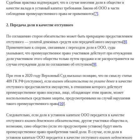
Судебная практика подтверждает, что в случае внесения доли в обществе в
качестве вклада в уставный капитал требования Закона об ООО в части
соблюдения преимущественного права не применяются
[7]
.
2. Передача доли в качестве отступного
По соглашению сторон обязательство может быть прекращено предоставлением
отступного — уплатой денежных средств или передачей иного имущества
[8]
.
Применительно к спорам, связанным с переходом доли в ООО, суды
указывают, что преимущественное право участников действует при отчуждении
доли участником этого общества только путем продажи и не распространяется на
случаи отчуждения доли по соглашению об отступном
[9]
.
При этом в 2020 году Верховный Суд высказал позицию, что по смыслу статьи
409 ГК РФ (отступное), если
взамен обязательства по уплате денег
в качестве
отступного предоставляется имущество, в отношении которого действует
преимущественное право покупки, лицо, обладающее этим правом, может
воспользоваться средствами защиты, предусмотренными на случай нарушения
такого преимущественного права
[10]
.
Следовательно, если доля в уставном капитале ООО передается в качестве
отступного
взамен денежного обязательства
, другие участники общества и,
возможно, само общество (если это предусмотрено уставом) будут иметь
преимущественное право приобретения такой доли. В случае, если доля в
уставном капитале ООО передается в качестве отступного
взамен неденежного