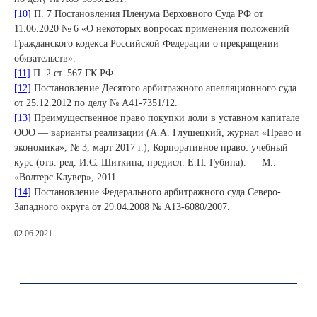
[10]
П. 7 Постановления Пленума Верховного Суда РФ от
LCH.LEGAL
11.06.2020 № 6 «О некоторых вопросах применения положений
Гражданского кодекса Российской Федерации о прекращении
обязательств».
О нас
[11]
П. 2 ст. 567 ГК РФ.
Услуги
[12]
Постановление Десятого арбитражного апелляционного суда
Проекты
от 25.12.2012 по делу № А41-7351/12.
[13]
Преимущественное право покупки доли в уставном капитале
Аналитика
ООО — варианты реализации (А.А. Глушецкий, журнал «Право и
Social Impact
экономика», № 3, март 2017 г.); Корпоративное право: учебный
Контакты
курс (отв. ред. И.С. Шиткина; предисл. Е.П. Губина). — М.:
«Волтерс Клувер», 2011.
[14]
Постановление Федерального арбитражного суда Северо-
Западного округа от 29.04.2008 № А13-6080/2007.
02.06.2021
Юридическая информация.
Политика конфиденциальности
Сайт сделан в
Norma Studio