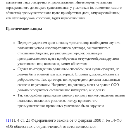
эквивалент такого встречного предоставления. Иначе нормы устава или
корпоративного договора о существовании у участников (и, возможно, самого
общества) преимущественного права приобретения доли, отчуждаемой иным,
чем купля-продажа, способом, будут неработающими.
Практические выводы
Перед отчуждением доли в пользу третьего лица необходимо изучить
положения устава и корпоративного договора, заключенного в
отношении общества, регулирующие порядок реализации
преимущественного права приобретения отчуждаемой доли другими
Контакты
участниками или, возможно, самим обществом.
Сделка по отчуждению доли иным способом, чем купля-продажа, не
должна быть мнимой или притворной. Стороны должны действовать
добросовестно. Так, договоры по передаче доли должны исполняться
+7 (495) 255 33 50
согласно их условиям. Например, по договору мены за долю в ООО
должно передаваться согласованное имущество, а не деньги.
open@lch.legal
Так как судебная практика по данному вопросу немногочисленна, нельзя
полностью исключить риск того, что суд признает, что
г. Москва, Бизнес-центр «Грузинка 30»,
преимущественное право иных участников было нарушено.
Большая Грузинская ул., д. 30А, с.1.
Мы всегда готовы к общению с
медиа
.
Контакт пресс-службы:
[1]
П. 4 ст. 21 Федерального закона от 8 февраля 1998 г. № 14-ФЗ
marketing@lch.legal
«Об обществах с ограниченной ответственностью».