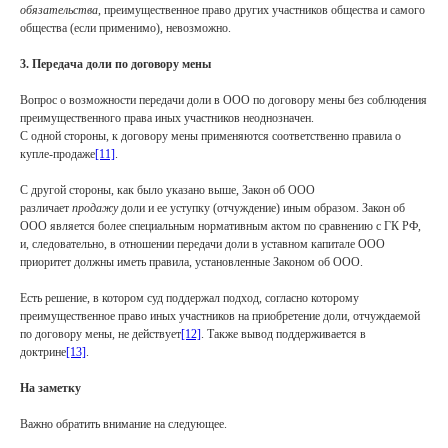
обязательства
, преимущественное право других участников общества и самого
общества (если применимо), невозможно.
3. Передача доли по договору мены
Вопрос о возможности передачи доли в ООО по договору мены без соблюдения
преимущественного права иных участников неоднозначен.
С одной стороны, к договору мены применяются соответственно правила о
купле-продаже
[11]
.
С другой стороны, как было указано выше, Закон об ООО
различает
продажу
доли и ее уступку (отчуждение) иным образом. Закон об
ООО является более специальным нормативным актом по сравнению с ГК РФ,
и, следовательно, в отношении передачи доли в уставном капитале ООО
приоритет должны иметь правила, установленные Законом об ООО.
Есть решение, в котором суд поддержал подход, согласно которому
преимущественное право иных участников на приобретение доли, отчуждаемой
по договору мены, не действует
[12]
. Также вывод поддерживается в
доктрине
[13]
.
На заметку
Важно обратить внимание на следующее.