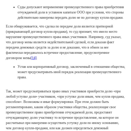
Суды допускают неприменение преимущественного права приобретения
отчуждаемой доли в уставном капитале ООО при условии, что стороны
действительно намерены передать долю не по договору купли-продажи.
Если обнаруживается, что сделка по передаче доли является притворной
(прикрывающей договор купли-продажи), то суд признает, что имело место
нарушение преимущественного права иных участников. Например, суд указал,
что договор мены является недействительной сделкой, если доказан факт
передачи денежных средств за долю и не доказано, что в обмен за нее
фактически передавалось встречное предоставление, предусмотренное
договором мены
[14]
.
Устав или корпоративный договор, заключенный в отношении общества,
может предусматривать иной порядок реализации преимущественного
права.
Так, может предусматриваться право иных участников приобрести долю «при
любой уступке доли» участником, «при уступке доли иным, чем купля-продажа,
способом». Возможны и иные формулировки. При этом должно быть
регламентировано, каким образом участники общества, реализующие свое
преимущественное право приобретения отчуждаемой доли, предоставят
отчуждающему долю участнику то встречное предоставление, на которое он
рассчитывал при намерении осуществить уступку доли по иному основанию,
чем договор купли-продажи, или как должен определяться денежный