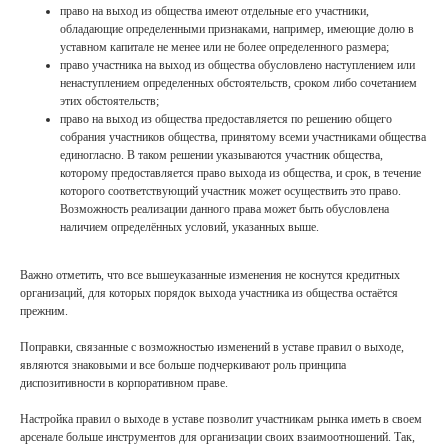
право на выход из общества имеют отдельные его участники,
обладающие определенными признаками, например, имеющие долю в
уставном капитале не менее или не более определенного размера;
право участника на выход из общества обусловлено наступлением или
ненаступлением определенных обстоятельств, сроком либо сочетанием
этих обстоятельств;
право на выход из общества предоставляется по решению общего
собрания участников общества, принятому всеми участниками общества
единогласно. В таком решении указываются участник общества,
которому предоставляется право выхода из общества, и срок, в течение
которого соответствующий участник может осуществить это право.
Возможность реализации данного права может быть обусловлена
наличием определённых условий, указанных выше.
Контакты
Важно отметить, что все вышеуказанные изменения не коснутся кредитных
организаций, для которых порядок выхода участника из общества остаётся
прежним.
+7 (495) 255 33 50
Поправки, связанные с возможностью изменений в уставе правил о выходе,
open@lch.legal
являются знаковыми и все больше подчеркивают роль принципа
диспозитивности в корпоративном праве.
г. Москва, Бизнес-центр «Грузинка 30»,
Большая Грузинская ул., д. 30А, с.1.
Настройка правил о выходе в уставе позволит участникам рынка иметь в своем
арсенале больше инструментов для организации своих взаимоотношений. Так,
Мы всегда готовы к общению с
медиа
.