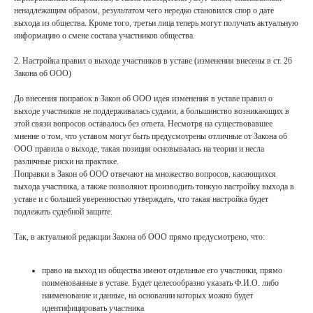
ненадлежащим образом, результатом чего нередко становился спор о дате
выхода из общества. Кроме того, третьи лица теперь могут получать актуальную
информацию о смене состава участников общества.
2. Настройка правил о выходе участников в уставе (изменения внесены в ст. 26
Закона об ООО)
До внесения поправок в Закон об ООО идея изменения в уставе правил о
выходе участников не поддерживалась судами, а большинство возникающих в
этой связи вопросов оставалось без ответа. Несмотря на существовавшее
мнение о том, что уставом могут быть предусмотрены отличные от Закона об
ООО правила о выходе, такая позиция основывалась на теории и несла
различные риски на практике.
Поправки в Закон об ООО отвечают на множество вопросов, касающихся
выхода участника, а также позволяют производить тонкую настройку выхода в
уставе и с большей уверенностью утверждать, что такая настройка будет
подлежать судебной защите.
Так, в актуальной редакции Закона об ООО прямо предусмотрено, что:
право на выход из общества имеют отдельные его участники, прямо
поименованные в уставе. Будет целесообразно указать Ф.И.О. либо
наименование и данные, на основании которых можно будет
идентифицировать участника