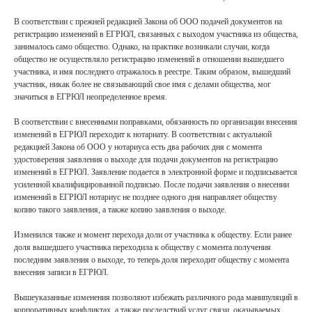
В соответствии с прежней редакцией Закона об ООО подачей документов на
регистрацию изменений в ЕГРЮЛ, связанных с выходом участника из общества,
занималось само общество. Однако, на практике возникали случаи, когда
общество не осуществляло регистрацию изменений в отношении вышедшего
участника, и имя последнего отражалось в реестре. Таким образом, вышедший
участник, никак более не связывающий свое имя с делами общества, мог
значиться в ЕГРЮЛ неопределенное время.
В соответствии с внесенными поправками, обязанность по организации внесения
изменений в ЕГРЮЛ переходит к нотариату. В соответствии с актуальной
редакцией Закона об ООО у нотариуса есть два рабочих дня с момента
удостоверения заявления о выходе для подачи документов на регистрацию
изменений в ЕГРЮЛ. Заявление подается в электронной форме и подписывается
усиленной квалифицированной подписью. После подачи заявления о внесении
изменений в ЕГРЮЛ нотариус не позднее одного дня направляет обществу
копию такого заявления, а также копию заявления о выходе.
Изменился также и момент перехода доли от участника к обществу. Если ранее
доля вышедшего участника переходила к обществу с момента получения
последним заявления о выходе, то теперь доля переходит обществу с момента
внесения записи в ЕГРЮЛ.
Вышеуказанные изменения позволяют избежать различного рода манипуляций в
корпоративных конфликтах, а также последствий услуг связи, оказываемых