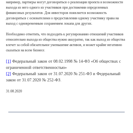
Контакт пресс-службы:
например, партнеры могут договориться о реализации проекта и возможности
marketing@lch.legal
выхода из него одного из участников при достижении определенных
финансовых результатов. Для инвесторов появляется возможность
договориться с основателями о предоставлении одному участнику права на
Связаться с нами
выход с одновременным сохранением локапа для других.
Необходимо отметить, что подходить к регулированию отношений участников
относительно выхода из общества нужно аккуратно, так как выход из общества
влечет за собой обязательное уменьшение активов, и может крайне негативно
сказаться на всем бизнесе.
[1]
Федеральный закон от 08.02.1998 № 14-ФЗ «Об обществах с
ограниченной ответственностью»
[2]
Федеральный закон от 31.07.2020 № 251-ФЗ и Федеральный
закон от 31.07.2020 № 252-ФЗ.
31.08.2020