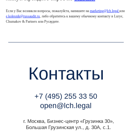
Если у Вас возникли вопросы, пожалуйста, напишите на
marketing@lch.legal
или
г. Москва, Бизнес-центр «Грузинка 30»,
Большая Грузинская ул., д. 30А, с.1.
e.kolesnik@russaudit.ru
, либо обратитесь к вашему обычному контакту в Lurye,
Chumakov & Partners или Русаудите.
Мы всегда готовы к общению с
медиа
.
Контакт пресс-службы:
marketing@lch.legal
Связаться с нами