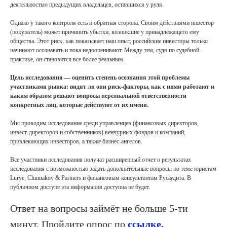
деятельностью предыдущих владельцев, оставшихся у руля.
Однако у такого контроля есть и обратная сторона. Своим действиями инвестор
(покупатель) может причинить убытки, возникшие у принадлежащего ему
общества. Этот риск, как показывает наш опыт, российские инвесторы только
начинают осознавать и пока недооценивают. Между тем, судя по судебной
практике, он становится все более реальным.
Цель исследования — оценить степень осознания этой проблемы
участниками рынка: видят ли они риск-факторы, как с ними работают и
каким образом решают вопросы персональной ответственности
конкретных лиц, которые действуют от их имени.
Мы проводим исследование среди управленцев (финансовых директоров,
инвест-директоров и собственников) венчурных фондов и компаний,
привлекающих инвесторов, а также бизнес-ангелов.
Все участники исследования получат расширенный отчет о результатах
исследования с возможностью задать дополнительные вопросы по теме юристам
Lurye, Chumakov & Partners и финансовым консультантам Русаудита. В
Контакты
публичном доступе эта информация доступна не будет.
Ответ на вопросы займёт не больше 5-ти
+7 (495) 255 33 50
минут. Пройдите опрос по
ссылке.
open@lch.legal