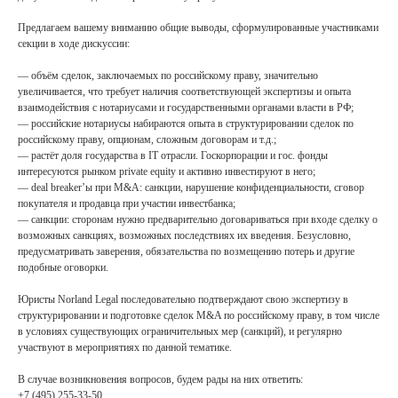
Предлагаем вашему вниманию общие выводы, сформулированные участниками
секции в ходе дискуссии:
— объём сделок, заключаемых по российскому праву, значительно
увеличивается, что требует наличия соответствующей экспертизы и опыта
взаимодействия с нотариусами и государственными органами власти в РФ;
— российские нотариусы набираются опыта в структурировании сделок по
российскому праву, опционам, сложным договорам и т.д.;
— растёт доля государства в IT отрасли. Госкорпорации и гос. фонды
интересуются рынком private equity и активно инвестируют в него;
— deal breaker’ы при M&A: санкции, нарушение конфиденциальности, сговор
покупателя и продавца при участии инвестбанка;
— санкции: сторонам нужно предварительно договариваться при входе сделку о
возможных санкциях, возможных последствиях их введения. Безусловно,
предусматривать заверения, обязательства по возмещению потерь и другие
подобные оговорки.
Юристы Norland Legal последовательно подтверждают свою экспертизу в
Контакты
структурировании и подготовке сделок M&A по российскому праву, в том числе
в условиях существующих ограничительных мер (санкций), и регулярно
участвуют в мероприятиях по данной тематике.
+7 (495) 255 33 50
В случае возникновения вопросов, будем рады на них ответить:
open@lch.legal
+7 (495) 255-33-50,